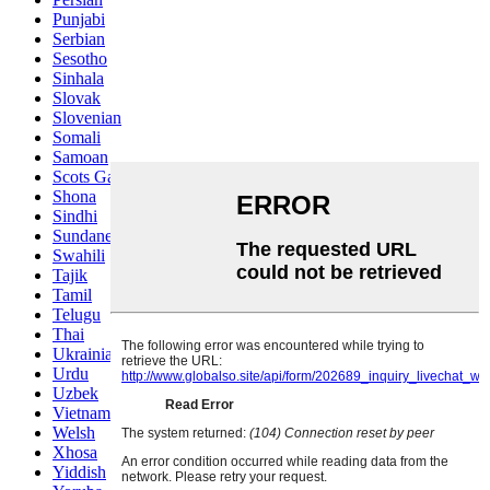
Punjabi
Serbian
Sesotho
Sinhala
Slovak
Slovenian
Somali
Samoan
Scots Gaelic
Shona
Sindhi
Sundanese
Swahili
Tajik
Tamil
Telugu
Thai
Ukrainian
Urdu
Uzbek
Vietnamese
Welsh
Xhosa
Yiddish