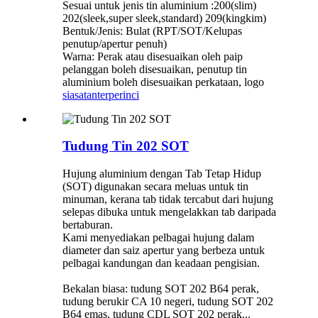
Sesuai untuk jenis tin aluminium :200(slim)
202(sleek,super sleek,standard) 209(kingkim)
Bentuk/Jenis: Bulat (RPT/SOT/Kelupas
penutup/apertur penuh)
Warna: Perak atau disesuaikan oleh paip
pelanggan boleh disesuaikan, penutup tin
aluminium boleh disesuaikan perkataan, logo
siasatan
terperinci
Tudung Tin 202 SOT
Hujung aluminium dengan Tab Tetap Hidup
(SOT) digunakan secara meluas untuk tin
minuman, kerana tab tidak tercabut dari hujung
selepas dibuka untuk mengelakkan tab daripada
bertaburan.
Kami menyediakan pelbagai hujung dalam
diameter dan saiz apertur yang berbeza untuk
pelbagai kandungan dan keadaan pengisian.
Bekalan biasa: tudung SOT 202 B64 perak,
tudung berukir CA 10 negeri, tudung SOT 202
B64 emas, tudung CDL SOT 202 perak...