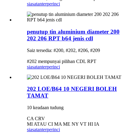
siasatan
terperinci
penutup tin aluminium diameter 200
202 206 RPT b64 jenis cdl
Saiz tersedia: #200, #202, #206, #209
#202 mempunyai pilihan CDL RPT
siasatan
terperinci
202 LOE/B64 10 NEGERI BOLEH
TAMAT
10 keadaan tudung
CA CRV
MI ATAU CI MA ME NY VT HI IA
siasatan
terperinci