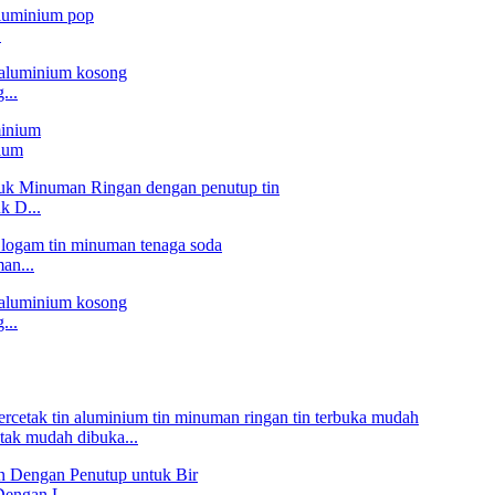
.
...
nium
k D...
an...
...
tak mudah dibuka...
engan L...