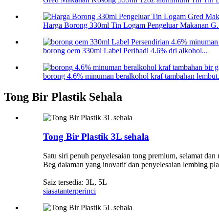
Harga Borong 330ml Tin Logam Pengeluar Makanan G..
borong oem 330ml Label Peribadi 4.6% dri alkohol...
borong 4.6% minuman beralkohol kraf tambahan lembut.
Tong Bir Plastik Sehala
Tong Bir Plastik 3L sehala
Satu siri penuh penyelesaian tong premium, selamat da
Beg dalaman yang inovatif dan penyelesaian lembing plas
Saiz tersedia: 3L, 5L
siasatan
terperinci