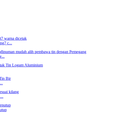
g7 c...
...
..
..
utup